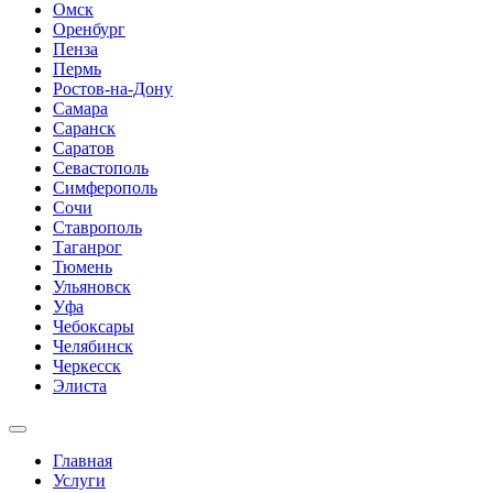
Омск
Оренбург
Пенза
Пермь
Ростов-на-Дону
Самара
Саранск
Саратов
Севастополь
Симферополь
Сочи
Ставрополь
Таганрог
Тюмень
Ульяновск
Уфа
Чебоксары
Челябинск
Черкесск
Элиста
Главная
Услуги