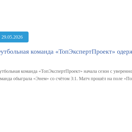
29.05.2026
утбольная команда «ТопЭкспертПроект» одерж
утбольная команда «ТопЭкспертПроект» начала сезон с уверенн
оманда обыграла «Энем» со счётом 3:1. Матч прошёл на поле «По