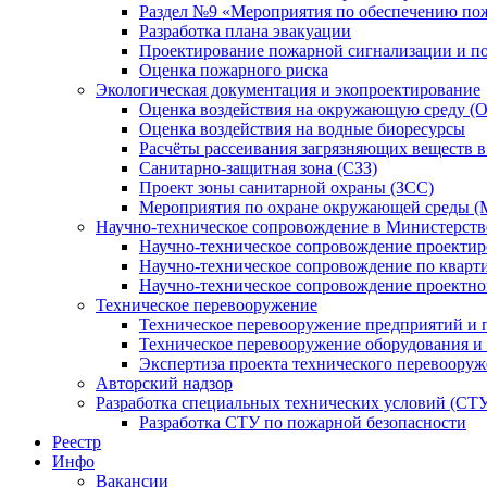
Раздел №9 «Мероприятия по обеспечению по
Разработка плана эвакуации
Проектирование пожарной сигнализации и п
Оценка пожарного риска
Экологическая документация и экопроектирование
Оценка воздействия на окружающую среду (
Оценка воздействия на водные биоресурсы
Расчёты рассеивания загрязняющих веществ в
Санитарно-защитная зона (СЗЗ)
Проект зоны санитарной охраны (ЗСС)
Мероприятия по охране окружающей среды 
Научно-техническое сопровождение в Министерств
Научно-техническое сопровождение проекти
Научно-техническое сопровождение по кварт
Научно-техническое сопровождение проектн
Техническое перевооружение
Техническое перевооружение предприятий и 
Техническое перевооружение оборудования и
Экспертиза проекта технического перевоору
Авторский надзор
Разработка специальных технических условий (СТ
Разработка СТУ по пожарной безопасности
Реестр
Инфо
Вакансии