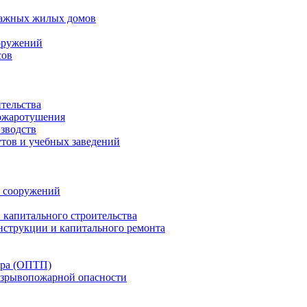
тажных жилых домов
оружений
сов
тельства
ожаротушения
зводств
утов и учебных заведений
и сооружений
 капитального строительства
нструкции и капитального ремонта
ара (ОПТП)
взрывопожарной опасности