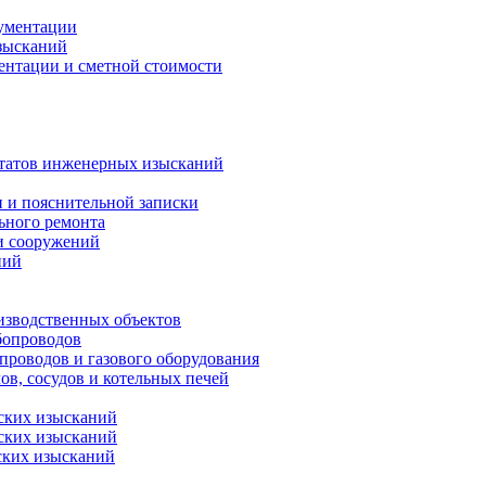
кументации
зысканий
ентации и сметной стоимости
ьтатов инженерных изысканий
и и пояснительной записки
ьного ремонта
и сооружений
ний
изводственных объектов
бопроводов
проводов и газового оборудования
в, сосудов и котельных печей
еских изысканий
еских изысканий
ских изысканий