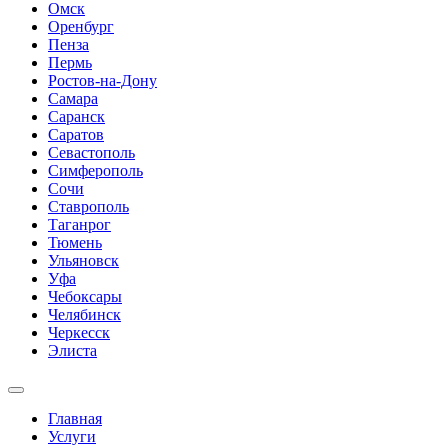
Омск
Оренбург
Пенза
Пермь
Ростов-на-Дону
Самара
Саранск
Саратов
Севастополь
Симферополь
Сочи
Ставрополь
Таганрог
Тюмень
Ульяновск
Уфа
Чебоксары
Челябинск
Черкесск
Элиста
Главная
Услуги