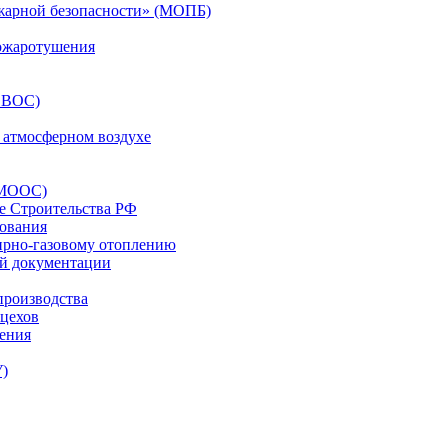
жарной безопасности» (МОПБ)
ожаротушения
ОВОС)
 атмосферном воздухе
(МООС)
е Строительства РФ
рования
ирно-газовому отоплению
ой документации
производства
 цехов
жения
У)