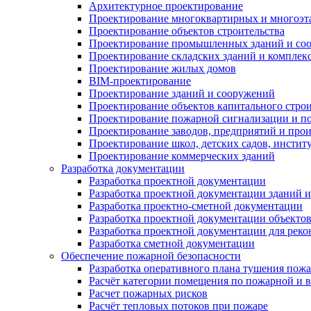
Архитектурное проектирование
Проектирование многоквартирных и многоэ
Проектирование объектов строительства
Проектирование промышленных зданий и со
Проектирование складских зданий и комплек
Проектирование жилых домов
BIM-проектирование
Проектирование зданий и сооружений
Проектирование объектов капитального строи
Проектирование пожарной сигнализации и п
Проектирование заводов, предприятий и прои
Проектирование школ, детских садов, инстит
Проектирование коммерческих зданий
Разработка документации
Разработка проектной документации
Разработка проектной документации зданий 
Разработка проектно-сметной документации
Разработка проектной документации объектов
Разработка проектной документации для реко
Разработка сметной документации
Обеспечение пожарной безопасности
Разработка оперативного плана тушения пож
Расчёт категории помещения по пожарной и 
Расчет пожарных рисков
Расчёт тепловых потоков при пожаре