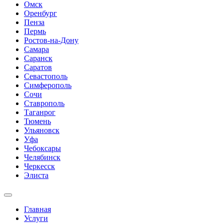
Омск
Оренбург
Пенза
Пермь
Ростов-на-Дону
Самара
Саранск
Саратов
Севастополь
Симферополь
Сочи
Ставрополь
Таганрог
Тюмень
Ульяновск
Уфа
Чебоксары
Челябинск
Черкесск
Элиста
Главная
Услуги