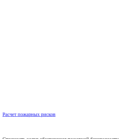
Расчет пожарных рисков
Р
о