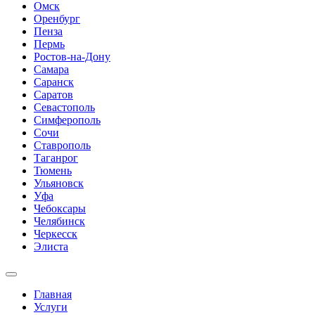
Омск
Оренбург
Пенза
Пермь
Ростов-на-Дону
Самара
Саранск
Саратов
Севастополь
Симферополь
Сочи
Ставрополь
Таганрог
Тюмень
Ульяновск
Уфа
Чебоксары
Челябинск
Черкесск
Элиста
Главная
Услуги