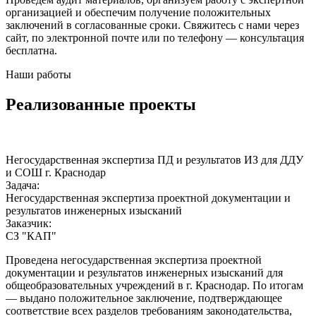
организацией и обеспечим получение положительных
заключений в согласованные сроки. Свяжитесь с нами через
сайт, по электронной почте или по телефону — консультация
бесплатна.
Наши работы
Реализованные проекты
Негосударственная экспертиза ПД и результатов ИЗ для ДДУ
Р
и СОШ г. Краснодар
З
Задача:
Р
Негосударственная экспертиза проектной документации и
З
результатов инженерных изысканий
Заказчик:
П
СЗ "КАП"
«
Проведена негосударственная экспертиза проектной
к
документации и результатов инженерных изысканий для
к
общеобразовательных учреждений в г. Краснодар. По итогам
э
— выдано положительное заключение, подтверждающее
р
соответствие всех разделов требованиям законодательства,
б